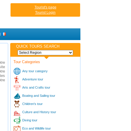
Tourist's page
Tourist Login
H
QUICK TOURS SEARCH
Tour Categories
tre
ite
tre
Any tour category
tes
Adventure tour
tre
Arts and Crafts tour
Boating and Sailing tour
Children's tour
Culture and History tour
Diving tour
Eco and Wildlife tour