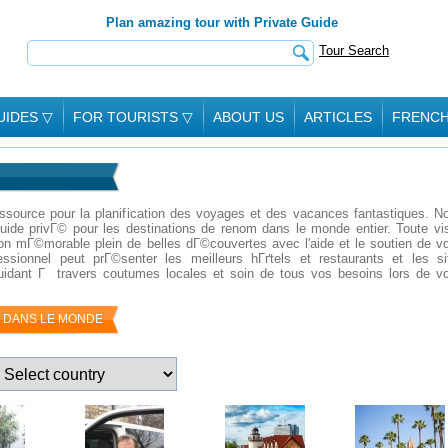
Plan amazing tour with Private Guide
Tour Search
UIDES
▽
FOR TOURISTS
▽
ABOUT US
ARTICLES
FRENC
essource pour la planification des voyages et des vacances fantastiques. No
uide privГ© pour les destinations de renom dans le monde entier. Toute vis
n mГ©morable plein de belles dГ©couvertes avec l'aide et le soutien de vo
ssionnel peut prГ©senter les meilleurs hГґtels et restaurants et les si
guidant Г travers coutumes locales et soin de tous vos besoins lors de vo
T DANS LE MONDE