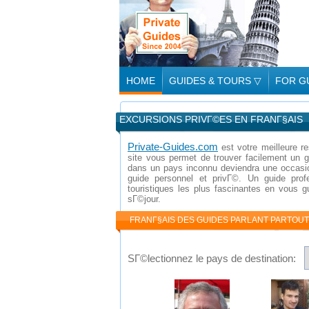
HOME
GUIDES & TOURS
▽
FOR G
EXCURSIONS PRIVГ©ES EN FRANГ§AIS
Private-Guides.com
est votre meilleure r
site vous permet de trouver facilement un g
dans un pays inconnu deviendra une occasio
guide personnel et privГ©. Un guide profe
touristiques les plus fascinantes en vous 
sГ©jour.
FRANГ§AIS DES GUIDES PARLANT PARTOU
SГ©lectionnez le pays de destination: