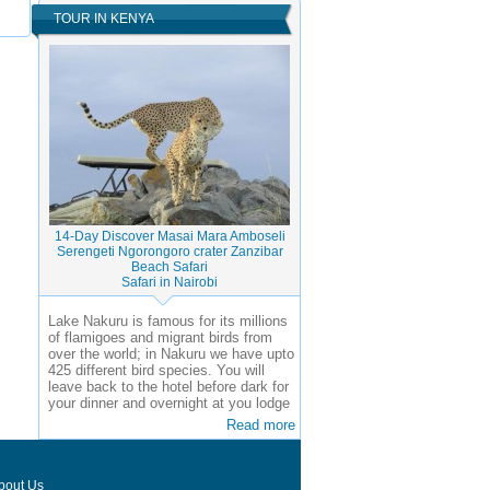
TOUR IN KENYA
14-Day Discover Masai Mara Amboseli
Serengeti Ngorongoro crater Zanzibar
Beach Safari
Safari in Nairobi
Lake Nakuru is famous for its millions
of flamigoes and migrant birds from
over the world; in Nakuru we have upto
425 different bird species. You will
leave back to the hotel before dark for
your dinner and overnight at you lodge
Read more
bout Us