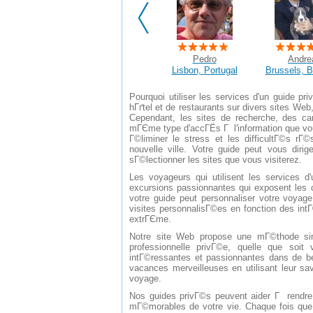
Pedro
Andre
Lisbon, Portugal
Brussels, 
Pourquoi utiliser les services d'un guide 
hГґtel et de restaurants sur divers sites Web
Cependant, les sites de recherche, des c
mГЄme type d'accГЁs Г l'information que vou
Г©liminer le stress et les difficultГ©s rГ©
nouvelle ville. Votre guide peut vous diri
sГ©lectionner les sites que vous visiterez.
Les voyageurs qui utilisent les services 
excursions passionnantes qui exposent les ch
votre guide peut personnaliser votre voyag
visites personnalisГ©es en fonction des intГ©
extrГЄme.
Notre site Web propose une mГ©thode simp
professionnelle privГ©e, quelle que soit
intГ©ressantes et passionnantes dans de 
vacances merveilleuses en utilisant leur sa
voyage.
Nos guides privГ©s peuvent aider Г rendre 
mГ©morables de votre vie. Chaque fois que 