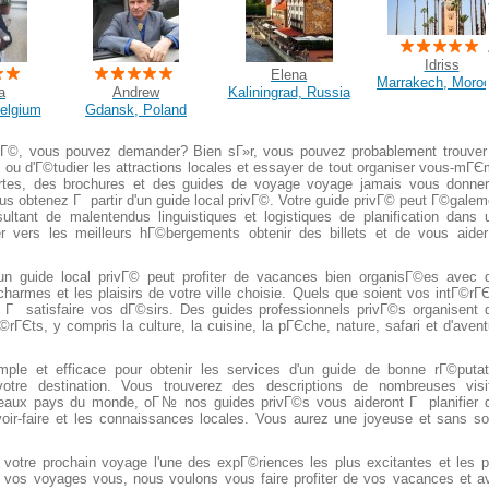
Idriss
Elena
Marrakech, Moro
a
Andrew
Kaliningrad, Russia
Belgium
Gdansk, Poland
privГ©, vous pouvez demander? Bien sГ»r, vous pouvez probablement trouver
, ou d'Г©tudier les attractions locales et essayer de tout organiser vous-mГЄ
artes, des brochures et des guides de voyage voyage jamais vous donner
s obtenez Г partir d'un guide local privГ©. Votre guide privГ© peut Г©galem
sultant de malentendus linguistiques et logistiques de planification dans 
ger vers les meilleurs hГ©bergements obtenir des billets et de vous aide
d'un guide local privГ© peut profiter de vacances bien organisГ©es avec 
armes et les plaisirs de votre ville choisie. Quels que soient vos intГ©rГЄ
e Г satisfaire vos dГ©sirs. Des guides professionnels privГ©s organisent 
rГЄts, y compris la culture, la cuisine, la pГЄche, nature, safari et d'avent
le et efficace pour obtenir les services d'un guide de bonne rГ©putat
 votre destination. Vous trouverez des descriptions de nombreuses visi
beaux pays du monde, oГ№ nos guides privГ©s vous aideront Г planifier 
voir-faire et les connaissances locales. Vous aurez une joyeuse et sans so
votre prochain voyage l'une des expГ©riences les plus excitantes et les p
vos voyages vous, nous voulons vous faire profiter de vos vacances et av